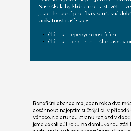
Naše škola by klidně mohla stavět nov
jakou lehkostí probíhá v současné době
unikátnost naší školy.
Článek o lepených nosnících
Článek o tom, proč nešlo stavět v
Benefiční obchod má jeden rok a dva měsí
dosáhnout nejoptimističtější cíl v případě
Vánoce. Na druhou stranu rozjezd v době 
jsme čekali půl roku na domluvenou zásilk