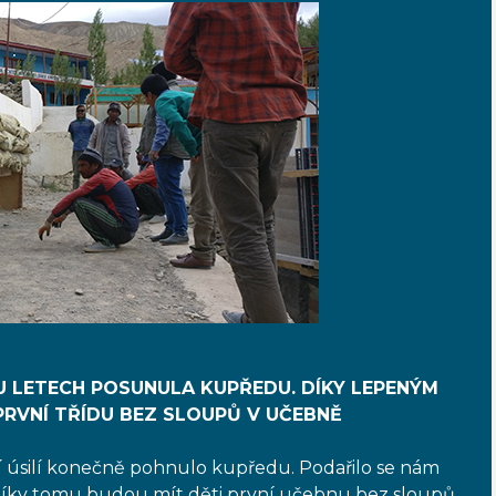
 LETECH POSUNULA KUPŘEDU. DÍKY LEPENÝM
RVNÍ TŘÍDU BEZ SLOUPŮ V UČEBNĚ
í úsilí konečně pohnulo kupředu. Podařilo se nám
íky tomu budou mít děti první učebnu bez sloupů.