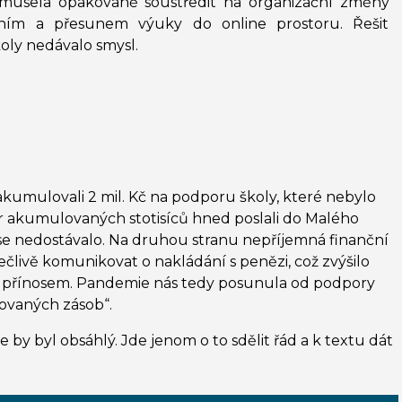
 musela opakovaně soustředit na organizační změny
ním a přesunem výuky do online prostoru. Řešit
oly nedávalo smysl.
kumulovali 2 mil. Kč na podporu školy, které nebylo
ár akumulovaných stotisíců hned poslali do Malého
 se nedostávalo. Na druhou stranu nepříjemná finanční
ečlivě komunikovat o nakládání s penězi, což zvýšilo
tně přínosem. Pandemie nás tedy posunula od podpory
rovaných zásob“.
ace by byl obsáhlý. Jde jenom o to sdělit řád a k textu dát