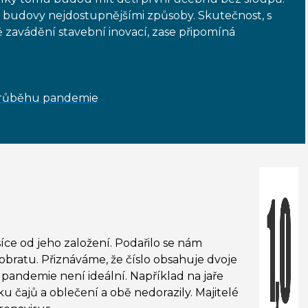
é budovy nejdostupnějšími způsoby. Skutečnost, s
 zavádění stavební inovací, zase připomíná
 průběhu pandemie
ce od jeho založení. Podařilo se nám
 obratu. Přiznáváme, že číslo obsahuje dvoje
pandemie není ideální. Například na jaře
u čajů a oblečení a obě nedorazily. Majitelé