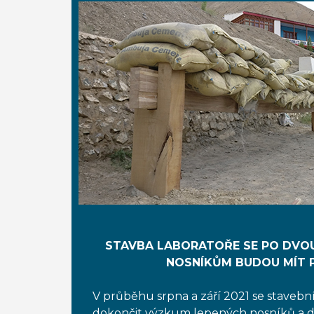
STAVBA LABORATOŘE SE PO DVOU
NOSNÍKŮM BUDOU MÍT P
V průběhu srpna a září 2021 se stavebn
dokončit výzkum lepených nosníků a d