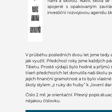
námi a školou. Navíc škola se
spojené s opakovaným zavírá
investiční rozvojovou agendu šk
V průběhu posledních dvou let jsme tedy a
jak využít. Předchozí roky jsme každých p
Tibetu. Prostě výdajů bylo hodně a příjmů
tíseň předchozích let donutila naši školu p
jejich finanční gramotnost a to bylo vlas
školy stylem „z ruky do huby“ k „lovení da
Číslo 2 mil. je orientační. Přesný popis situ
nějakou číslovku.