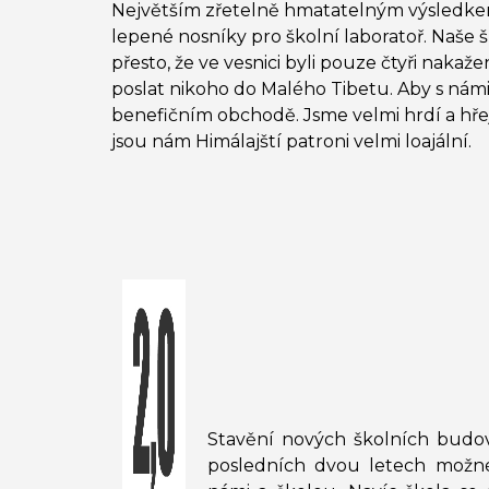
Největším zřetelně hmatatelným výsledke
lepené nosníky pro školní laboratoř. Naše 
přesto, že ve vesnici byli pouze čtyři naka
poslat nikoho do Malého Tibetu. Aby s námi
benefičním obchodě. Jsme velmi hrdí a hřej
jsou nám Himálajští patroni velmi loajální.
Stavění nových školních budov
posledních dvou letech možné