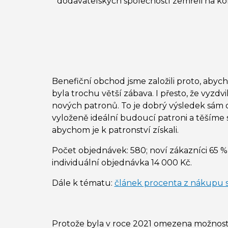
dodavatelských společností zemřeli na ko
Benefiční obchod jsme založili proto, abyc
byla trochu větší zábava. I přesto, že vyzd
nových patronů. To je dobrý výsledek sám o
vyloženě ideální budoucí patroni a těšíme 
abychom je k patronství získali.
Počet objednávek: 580; noví zákazníci 65 
individuální objednávka 14 000 Kč.
Dále k tématu:
článek procenta z nákupu s
Protože byla v roce 2021 omezena možnost 