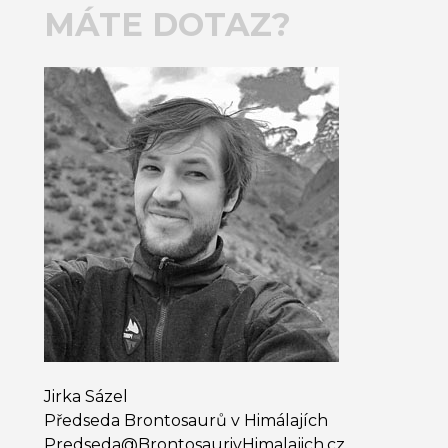
MÁTE DOTAZ?
Jirka Sázel
Předseda Brontosaurů v Himálajích
Predseda@​BrontosaurivHimalajich.cz