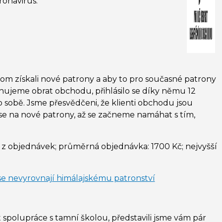
ronavirus.
hom získali nové patrony a aby to pro současné patrony
vihujeme obrat obchodu, přihlásilo se díky němu 12
 sobě. Jsme přesvědčeni, že klienti obchodu jsou
se na nové patrony, až se začneme namáhat s tím,
% z objednávek; průměrná objednávka: 1700 Kč; nejvyšší
e nevyrovnají himálajskému patronství
spolupráce s tamní školou, představili jsme vám pár