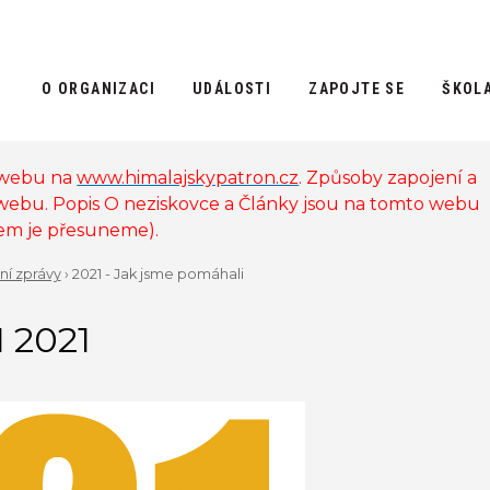
O ORGANIZACI
UDÁLOSTI
ZAPOJTE SE
ŠKOL
 webu na
www.himalajskypatron.cz
. Způsoby zapojení a
 webu. Popis O neziskovce a Články jsou na tomto webu
sem je přesuneme).
ní zprávy
›
2021 - Jak jsme pomáhali
 2021