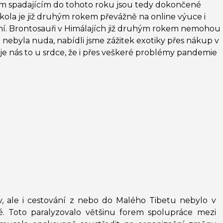
m spadajícím do tohoto roku jsou tedy dokončené
škola je již druhým rokem převážně na online výuce i
žení. Brontosauři v Himálajích již druhým rokem nemohou
 nebyla nuda, nabídli jsme zážitek exotiky přes nákup v
e nás to u srdce, že i přes veškeré problémy pandemie
, ale i cestování z nebo do Malého Tibetu nebylo v
. Toto paralyzovalo většinu forem spolupráce mezi