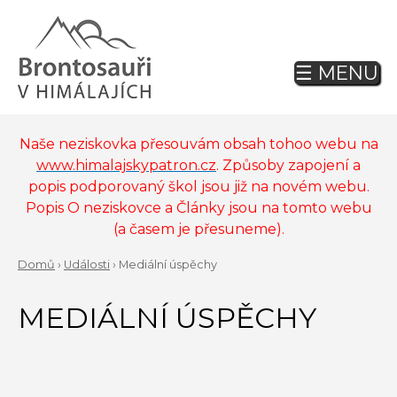
Jump
to
navigation
☰ MENU
Back
to
top
Naše neziskovka přesouvám obsah tohoo webu na
www.himalajskypatron.cz
. Způsoby zapojení a
popis podporovaný škol jsou již na novém webu.
Popis O neziskovce a Články jsou na tomto webu
(a časem je přesuneme).
Domů
›
Události
›
Mediální úspěchy
Back
YOU
to
MEDIÁLNÍ ÚSPĚCHY
ARE
top
HERE