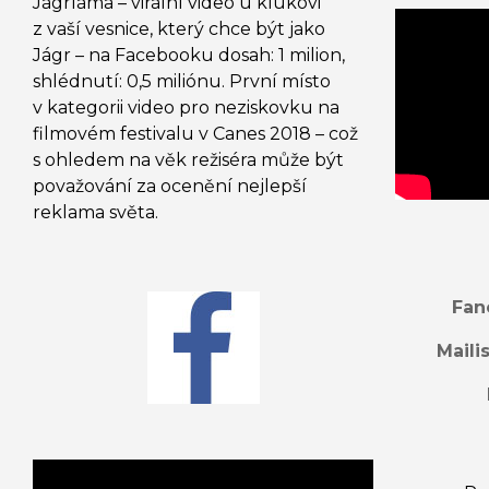
Jágrláma – virální video u klukovi
z vaší vesnice, který chce být jako
Jágr – na Facebooku dosah: 1 milion,
shlédnutí: 0,5 miliónu. První místo
v kategorii video pro neziskovku na
filmovém festivalu v Canes 2018 – což
s ohledem na věk režiséra může být
považování za ocenění nejlepší
reklama světa.
Fan
Maili