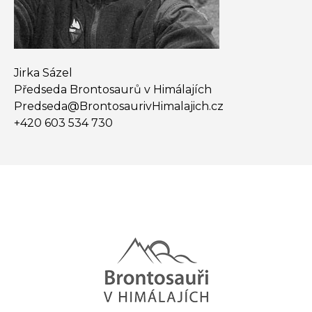
Jirka Sázel
Předseda Brontosaurů v Himálajích
Predseda@​BrontosaurivHimalajich.cz
+420 603 534 730