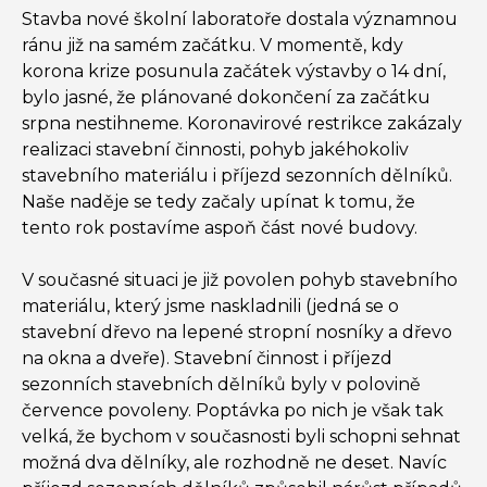
Stavba nové školní laboratoře dostala významnou
ránu již na samém začátku. V momentě, kdy
korona krize posunula začátek výstavby o 14 dní,
bylo jasné, že plánované dokončení za začátku
srpna nestihneme. Koronavirové restrikce zakázaly
realizaci stavební činnosti, pohyb jakéhokoliv
stavebního materiálu i příjezd sezonních dělníků.
Naše naděje se tedy začaly upínat k tomu, že
tento rok postavíme aspoň část nové budovy.
V současné situaci je již povolen pohyb stavebního
materiálu, který jsme naskladnili (jedná se o
stavební dřevo na lepené stropní nosníky a dřevo
na okna a dveře). Stavební činnost i příjezd
sezonních stavebních dělníků byly v polovině
července povoleny. Poptávka po nich je však tak
velká, že bychom v současnosti byli schopni sehnat
možná dva dělníky, ale rozhodně ne deset. Navíc