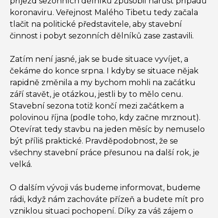
příjezd sezonních dělníků způsobil nárůst případů
koronaviru. Veřejnost Malého Tibetu tedy začala
tlačit na politické představitele, aby stavební
činnost i pobyt sezonních dělníků zase zastavili.
Zatím není jasné, jak se bude situace vyvíjet, a
čekáme do konce srpna. I kdyby se situace nějak
rapidně změnila a my bychom mohli na začátku
září stavět, je otázkou, jestli by to mělo cenu.
Stavební sezona totiž končí mezi začátkem a
polovinou října (podle toho, kdy začne mrznout).
Otevírat tedy stavbu na jeden měsíc by nemuselo
být příliš praktické. Pravděpodobnost, že se
všechny stavební práce přesunou na další rok, je
velká.
O dalším vývoji vás budeme informovat, budeme
rádi, když nám zachováte přízeň a budete mít pro
vzniklou situaci pochopení. Díky za váš zájem o