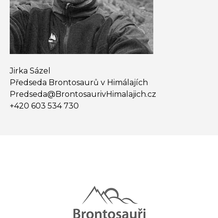
Jirka Sázel
Předseda Brontosaurů v Himálajích
Predseda@​BrontosaurivHimalajich.cz
+420 603 534 730