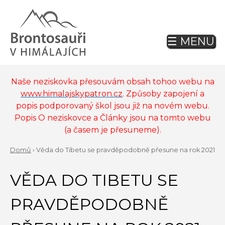
Jump
to
navigation
☰ MENU
Back
to
top
Naše neziskovka přesouvám obsah tohoo webu na
www.himalajskypatron.cz
. Způsoby zapojení a
popis podporovaný škol jsou již na novém webu.
Popis O neziskovce a Články jsou na tomto webu
(a časem je přesuneme).
Domů
›
Věda do Tibetu se pravděpodobně přesune na rok 2021
Back
YOU
to
VĚDA DO TIBETU SE
ARE
top
HERE
PRAVDĚPODOBNĚ