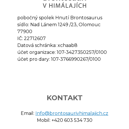
pobočný spolek Hnutí Brontosaurus
sídlo: Nad Lánem 1249 /23, Olomouc
77900
IČ: 22712607
Datová schránka: xchaab8
účet organizace: 107-3427350257/0100
účet pro dary: 107-3766990267/0100
KONTAKT
Email:
Info@brontosaurivhimalajich.cz
Mobil: +420 603 534 730