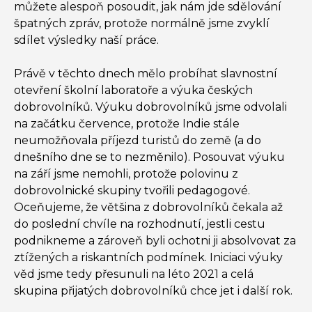
můžete alespoň posoudit, jak nám jde sdělování
špatných zpráv, protože normálně jsme zvyklí
sdílet výsledky naší práce.
Právě v těchto dnech mělo probíhat slavnostní
otevření školní laboratoře a výuka českých
dobrovolníků. Výuku dobrovolníků jsme odvolali
na začátku července, protože Indie stále
neumožňovala příjezd turistů do země (a do
dnešního dne se to nezměnilo). Posouvat výuku
na září jsme nemohli, protože polovinu z
dobrovolnické skupiny tvořili pedagogové.
Oceňujeme, že většina z dobrovolníků čekala až
do poslední chvíle na rozhodnutí, jestli cestu
podnikneme a zároveň byli ochotni ji absolvovat za
ztížených a riskantních podmínek. Iniciaci výuky
věd jsme tedy přesunuli na léto 2021 a celá
skupina přijatých dobrovolníků chce jet i další rok.