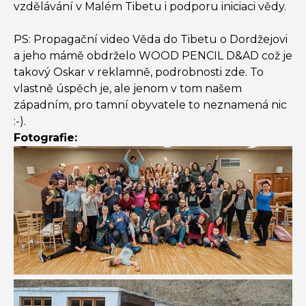
vzdělávání v Malém Tibetu i podporu iniciaci vědy.
PS: Propagační video Věda do Tibetu o Dordžejovi
a jeho mámě obdrželo WOOD PENCIL D&AD což je
takový Oskar v reklamně, podrobnosti zde. To
vlastně úspěch je, ale jenom v tom našem
západním, pro tamní obyvatele to neznamená nic
:-).
Fotografie: