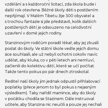
vzdělání a s každoroční licitací, zda škola bude i
další rok otevřena. Běžné školy děti s postižením
nepřijímají. V Malém Tibetu žije 300 obyvatel a
s trochou fantazie si jde představit, kolik dalších
postižených dětí je odsouzeno na celoživotní
uzavření v domě jejich rodiny.
Stanzinovým rodičům poradil lékař, aby jej zkusili
poslat do školy. Ve státní škole vedle jejich domu
sice souhlasili, ale už nebyli ochotni cokoliv navíc
udělat, aby kluka, co v pěti letech ani nemluví,
začlenili do kolektivu dětí, které se učí počítat.
Takže tento pokus po pár dnech ztroskotal.
Ředitel naší školy jim jednak odpustil přihlašovací
poplatky (přece jenom to byl pokus s nejasným
výsledkem). Taky nařídil mamince, aby do školy
v počátku chodila se Stazinem. Dále instruoval
učitele, aby Stanzina nic neučili a pouze jej nechali