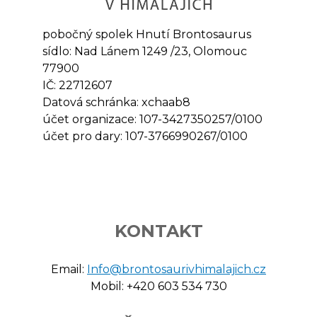
pobočný spolek Hnutí Brontosaurus
sídlo: Nad Lánem 1249 /23, Olomouc
77900
IČ: 22712607
Datová schránka: xchaab8
účet organizace: 107-3427350257/0100
účet pro dary: 107-3766990267/0100
KONTAKT
Email:
Info@brontosaurivhimalajich.cz
Mobil: +420 603 534 730