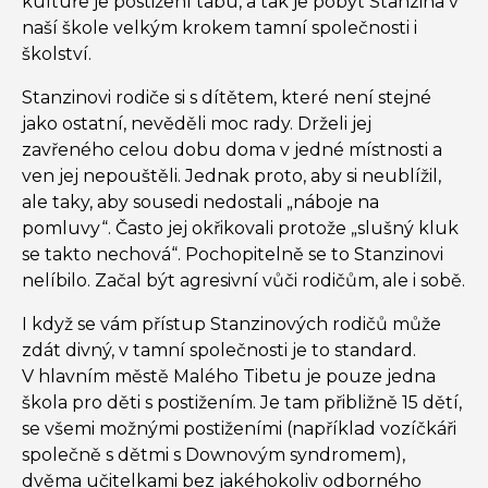
kultuře je postižení tabu, a tak je pobyt Stanzina v
naší škole velkým krokem tamní společnosti i
školství.
Stanzinovi rodiče si s dítětem, které není stejné
jako ostatní, nevěděli moc rady. Drželi jej
zavřeného celou dobu doma v jedné místnosti a
ven jej nepouštěli. Jednak proto, aby si neublížil,
ale taky, aby sousedi nedostali „náboje na
pomluvy“. Často jej okřikovali protože „slušný kluk
se takto nechová“. Pochopitelně se to Stanzinovi
nelíbilo. Začal být agresivní vůči rodičům, ale i sobě.
I když se vám přístup Stanzinových rodičů může
zdát divný, v tamní společnosti je to standard.
V hlavním městě Malého Tibetu je pouze jedna
škola pro děti s postižením. Je tam přibližně 15 dětí,
se všemi možnými postiženími (například vozíčkáři
společně s dětmi s Downovým syndromem),
dvěma učitelkami bez jakéhokoliv odborného