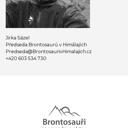
Jirka Sázel
Předseda Brontosaurů v Himálajích
Predseda@​BrontosaurivHimalajich.cz
+420 603 534 730