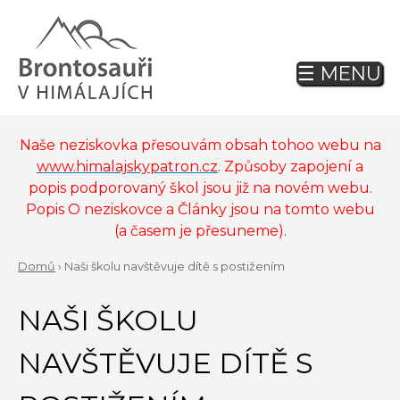
Jump
to
navigation
☰ MENU
Back
to
top
Naše neziskovka přesouvám obsah tohoo webu na
www.himalajskypatron.cz
. Způsoby zapojení a
popis podporovaný škol jsou již na novém webu.
Popis O neziskovce a Články jsou na tomto webu
(a časem je přesuneme).
Domů
›
Naši školu navštěvuje dítě s postižením
Back
YOU
to
NAŠI ŠKOLU
ARE
top
HERE
NAVŠTĚVUJE DÍTĚ S