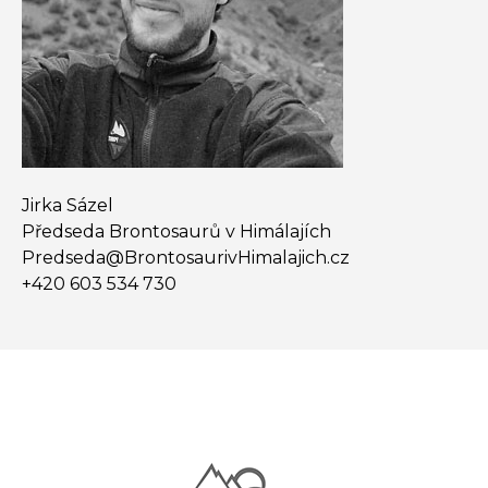
Jirka Sázel
Předseda Brontosaurů v Himálajích
Predseda@​BrontosaurivHimalajich.cz
+420 603 534 730