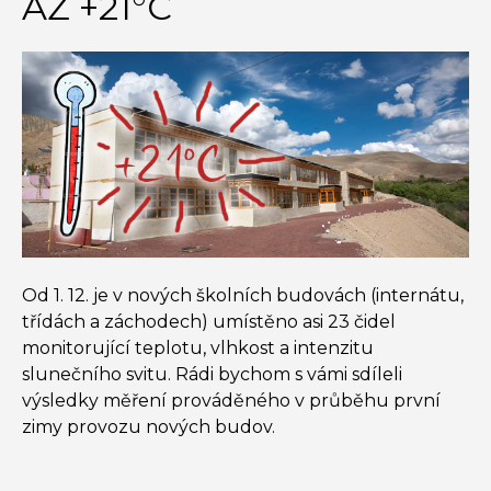
AŽ +21°C
Od 1. 12. je v nových školních budovách (internátu,
třídách a záchodech) umístěno asi 23 čidel
monitorující teplotu, vlhkost a intenzitu
slunečního svitu. Rádi bychom s vámi sdíleli
výsledky měření prováděného v průběhu první
zimy provozu nových budov.