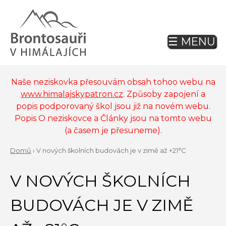
Jump
to
navigation
☰ MENU
Back
to
top
Naše neziskovka přesouvám obsah tohoo webu na
www.himalajskypatron.cz
. Způsoby zapojení a
popis podporovaný škol jsou již na novém webu.
Popis O neziskovce a Články jsou na tomto webu
(a časem je přesuneme).
Domů
›
V nových školních budovách je v zimě až +21°C
Back
YOU
to
V NOVÝCH ŠKOLNÍCH
ARE
top
HERE
BUDOVÁCH JE V ZIMĚ