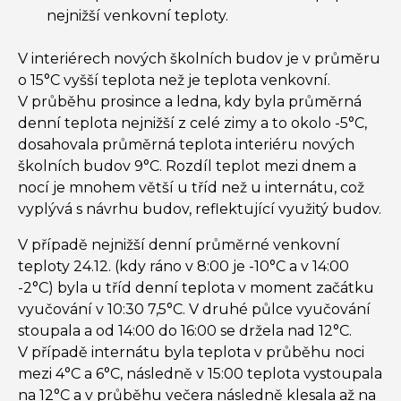
nejnižší venkovní teploty.
V interiérech nových školních budov je v průměru
o 15°C vyšší teplota než je teplota venkovní.
V průběhu prosince a ledna, kdy byla průměrná
denní teplota nejnižší z celé zimy a to okolo -5°C,
dosahovala průměrná teplota interiéru nových
školních budov 9°C. Rozdíl teplot mezi dnem a
nocí je mnohem větší u tříd než u internátu, což
vyplývá s návrhu budov, reflektující využitý budov.
V případě nejnižší denní průměrné venkovní
teploty 24.12. (kdy ráno v 8:00 je -10°C a v 14:00
-2°C) byla u tříd denní teplota v moment začátku
vyučování v 10:30 7,5°C. V druhé půlce vyučování
stoupala a od 14:00 do 16:00 se držela nad 12°C.
V případě internátu byla teplota v průběhu noci
mezi 4°C a 6°C, následně v 15:00 teplota vystoupala
na 12°C a v průběhu večera následně klesala až na