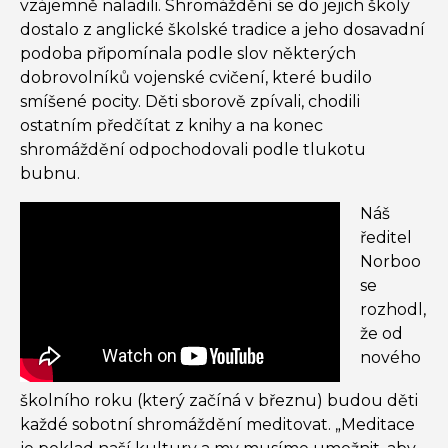
vzájemně naladili. Shromáždění se do jejich školy
dostalo z anglické školské tradice a jeho dosavadní
podoba připomínala podle slov některých
dobrovolníků vojenské cvičení, které budilo
smíšené pocity. Děti sborově zpívali, chodili
ostatním předčítat z knihy a na konec
shromáždění odpochodovali podle tlukotu
bubnu.
Náš
ředitel
Norboo
se
rozhodl,
že od
nového
školního roku (který začíná v březnu) budou děti
každé sobotní shromáždění meditovat. „Meditace