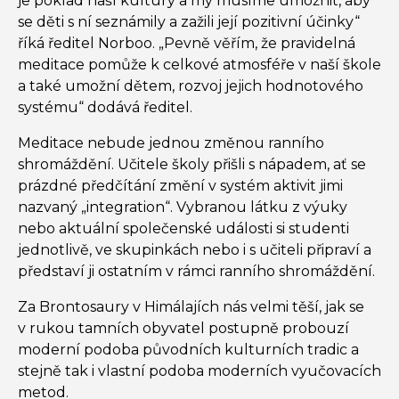
je poklad naší kultury a my musíme umožnit, aby
se děti s ní seznámily a zažili její pozitivní účinky“
říká ředitel Norboo. „Pevně věřím, že pravidelná
meditace pomůže k celkové atmosféře v naší škole
a také umožní dětem, rozvoj jejich hodnotového
systému“ dodává ředitel.
Meditace nebude jednou změnou ranního
shromáždění. Učitele školy přišli s nápadem, ať se
prázdné předčítání změní v systém aktivit jimi
nazvaný „integration“. Vybranou látku z výuky
nebo aktuální společenské události si studenti
jednotlivě, ve skupinkách nebo i s učiteli připraví a
představí ji ostatním v rámci ranního shromáždění.
Za Brontosaury v Himálajích nás velmi těší, jak se
v rukou tamních obyvatel postupně probouzí
moderní podoba původních kulturních tradic a
stejně tak i vlastní podoba moderních vyučovacích
metod.