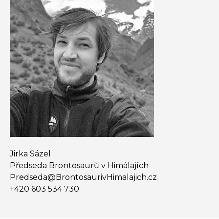
Jirka Sázel
Předseda Brontosaurů v Himálajích
Predseda@​BrontosaurivHimalajich.cz
+420 603 534 730