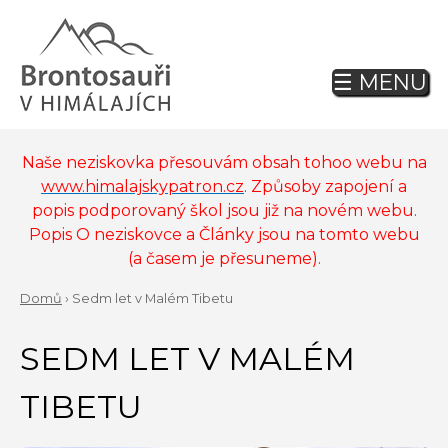
Jump
to
navigation
☰ MENU
Back
to
top
Naše neziskovka přesouvám obsah tohoo webu na
www.himalajskypatron.cz
. Způsoby zapojení a
popis podporovaný škol jsou již na novém webu.
Popis O neziskovce a Články jsou na tomto webu
(a časem je přesuneme).
Domů
›
Sedm let v Malém Tibetu
Back
YOU
to
SEDM LET V MALÉM
ARE
top
HERE
TIBETU