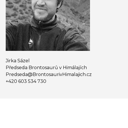
Jirka Sázel
Předseda Brontosaurů v Himálajích
Predseda@​BrontosaurivHimalajich.cz
+420 603 534 730