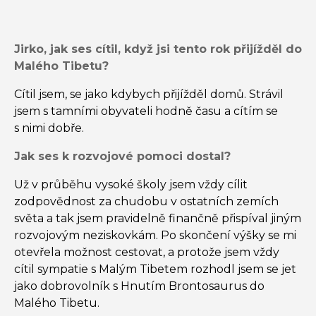
Jirko, jak ses cítil, když jsi tento rok přijížděl do
Malého Tibetu?
Cítil jsem, se jako kdybych přijížděl domů. Strávil
jsem s tamními obyvateli hodně času a cítím se
s nimi dobře.
Jak ses k rozvojové pomoci dostal?
Už v průběhu vysoké školy jsem vždy cílit
zodpovědnost za chudobu v ostatních zemích
světa a tak jsem pravidelně finančně přispíval jiným
rozvojovým neziskovkám. Po skončení výšky se mi
otevřela možnost cestovat, a protože jsem vždy
cítil sympatie s Malým Tibetem rozhodl jsem se jet
jako dobrovolník s Hnutím Brontosaurus do
Malého Tibetu.