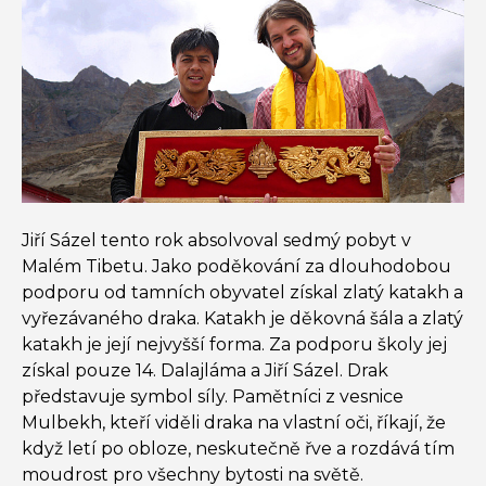
Jiří Sázel tento rok absolvoval sedmý pobyt v
Malém Tibetu. Jako poděkování za dlouhodobou
podporu od tamních obyvatel získal zlatý katakh a
vyřezávaného draka. Katakh je děkovná šála a zlatý
katakh je její nejvyšší forma. Za podporu školy jej
získal pouze 14. Dalajláma a Jiří Sázel. Drak
představuje symbol síly. Pamětníci z vesnice
Mulbekh, kteří viděli draka na vlastní oči, říkají, že
když letí po obloze, neskutečně řve a rozdává tím
moudrost pro všechny bytosti na světě.