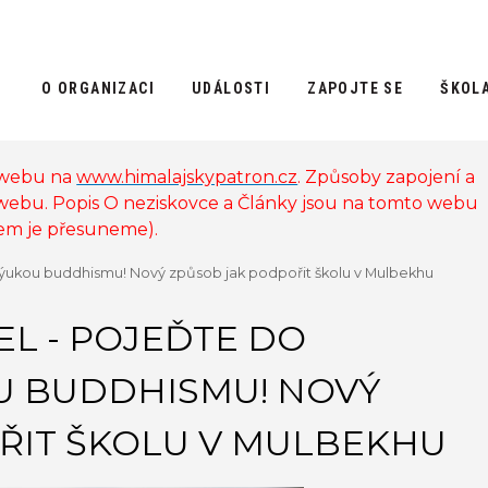
O ORGANIZACI
UDÁLOSTI
ZAPOJTE SE
ŠKOL
 webu na
www.himalajskypatron.cz
. Způsoby zapojení a
 webu. Popis O neziskovce a Články jsou na tomto webu
sem je přesuneme).
a výukou buddhismu! Nový způsob jak podpořit školu v Mulbekhu
EL - POJEĎTE DO
OU BUDDHISMU! NOVÝ
ŘIT ŠKOLU V MULBEKHU