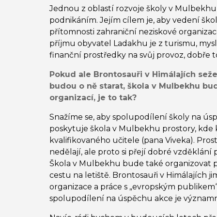
Jednou z oblastí rozvoje školy v Mulbekhu 
podnikáním. Jejím cílem je, aby vedení škol
přítomnosti zahraniční neziskové organizac
příjmu obyvatel Ladakhu je z turismu, mys
finanční prostředky na svůj provoz, dobře to
Pokud ale Brontosauři v Himálajích sež
budou o ně starat, škola v Mulbekhu bud
organizací, je to tak?
Snažíme se, aby spolupodílení školy na úspě
poskytuje škola v Mulbekhu prostory, kde k
kvalifikovaného učitele (pana Viveka). Pros
nedělají, ale proto si přejí dobré vzděklání 
Škola v Mulbekhu bude také organizovat pr
cestu na letiště. Brontosauři v Himálajích
organizace a práce s „evropským publikem“.
spolupodílení na úspěchu akce je význam