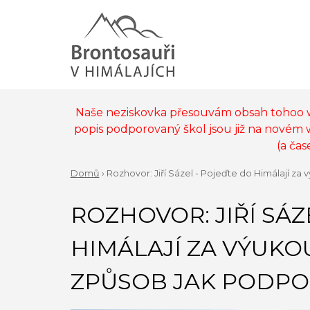
Jump
to
navigation
Back
to
MAIN
top
MENU
Naše neziskovka přesouvám obsah tohoo
popis podporovaný škol jsou již na novém
(a ča
Domů
›
Rozhovor: Jiří Sázel - Pojeďte do Himálají z
Back
YOU
to
ROZHOVOR: JIŘÍ SÁZ
ARE
top
HERE
HIMÁLAJÍ ZA VÝUK
ZPŮSOB JAK PODPO