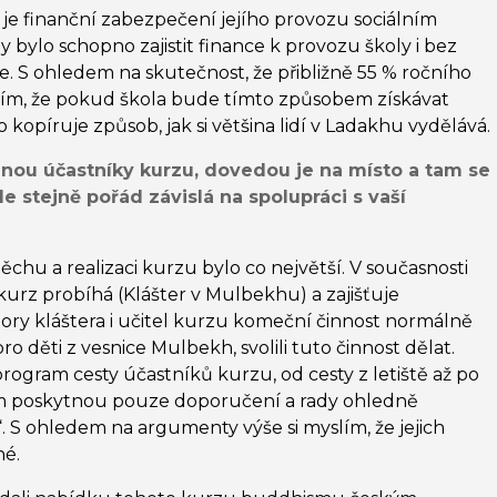
je finanční zabezpečení jejího provozu sociálním
y bylo schopno zajistit finance k provozu školy i bez
e. S ohledem na skutečnost, že přibližně 55 % ročního
lím, že pokud škola bude tímto způsobem získávat
 kopíruje způsob, jak si většina lidí v Ladakhu vydělává.
enou účastníky kurzu, dovedou je na místo a tam se
e stejně pořád závislá na spolupráci s vaší
chu a realizaci kurzu bylo co největší. V současnosti
urz probíhá (Klášter v Mulbekhu) a zajišťuje
tory kláštera i učitel kurzu komeční činnost normálně
pro děti z vesnice Mulbekh, svolili tuto činnost dělat.
ogram cesty účastníků kurzu, od cesty z letiště až po
 jim poskytnou pouze doporučení a rady ohledně
 S ohledem na argumenty výše si myslím, že jejich
né.