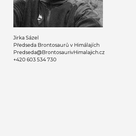
Jirka Sázel
Předseda Brontosaurů v Himálajích
Predseda@​BrontosaurivHimalajich.cz
+420 603 534 730