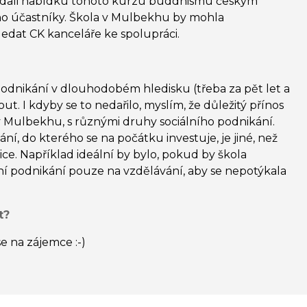
ředali nabídku tohoto kurzu buddhismu českým
ho účastníky. Škola v Mulbekhu by mohla
ledat CK kanceláře ke spolupráci.
odnikání v dlouhodobém hledisku (třeba za pět let a
t. I kdyby se to nedařilo, myslím, že důležitý přínos
v Mulbekhu, s různými druhy sociálního podnikání.
ní, do kterého se na počátku investuje, je jiné, než
ice. Například ideální by bylo, pokud by škola
ní podnikání pouze na vzdělávání, aby se nepotýkala
t?
se na zájemce :-)