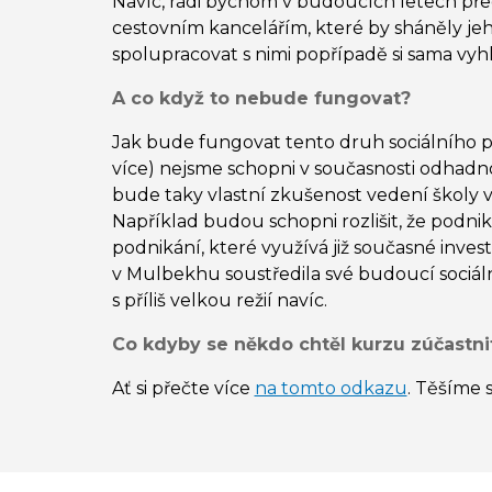
Navíc, rádi bychom v budoucích letech p
cestovním kancelářím, které by sháněly je
spolupracovat s nimi popřípadě si sama vyh
A co když to nebude fungovat?
Jak bude fungovat tento druh sociálního p
více) nejsme schopni v současnosti odhadnou
bude taky vlastní zkušenost vedení školy 
Například budou schopni rozlišit, že podniká
podnikání, které využívá již současné invest
v Mulbekhu soustředila své budoucí sociál
s příliš velkou režií navíc.
Co kdyby se někdo chtěl kurzu zúčastni
Ať si přečte více
na tomto odkazu
. Těšíme 